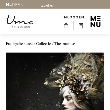
NL
DE
EN
Zoeken
INLOGGEN
Fotografie kunst
Collectie
The promise