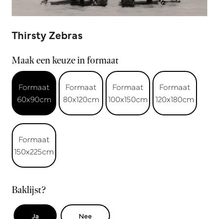
Thirsty Zebras
Maak een keuze in formaat
Formaat
Formaat
Formaat
Formaat
60x90cm
80x120cm
100x150cm
120x180cm
Formaat
150x225cm
Baklijst?
Ja
Nee