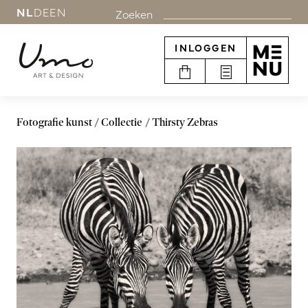
NL
DE
EN
Zoeken
INLOGGEN
Fotografie kunst
Collectie
Thirsty Zebras