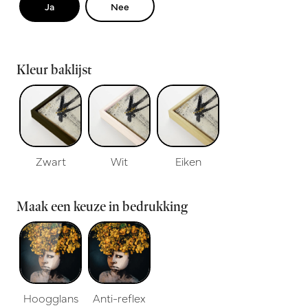
Ja
Nee
Kleur baklijst
Zwart
Wit
Eiken
Maak een keuze in bedrukking
Hoogglans
Anti-reflex