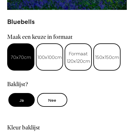
Bluebells
Maak een keuze in formaat
Formaat
70x70cm
100x100cm
150x150cm
120x120cm
Baklijst?
Ja
Nee
Kleur baklijst