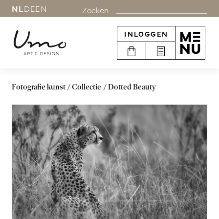
NL
DE
EN
Zoeken
INLOGGEN
Fotografie kunst
Collectie
Dotted Beauty