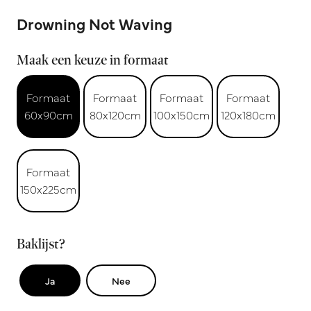
Drowning Not Waving
Maak een keuze in formaat
Formaat
Formaat
Formaat
Formaat
60x90cm
80x120cm
100x150cm
120x180cm
Formaat
150x225cm
Baklijst?
Ja
Nee