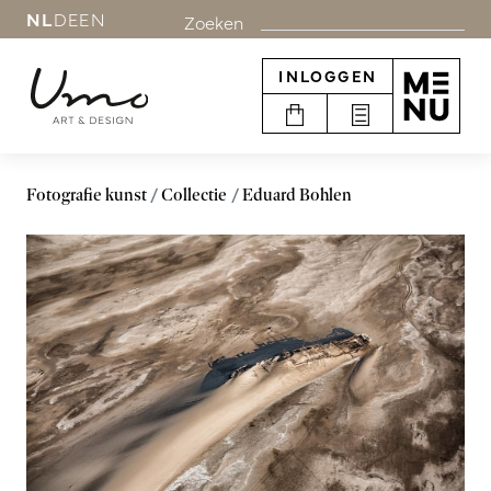
NL
DE
EN
Zoeken
INLOGGEN
Fotografie kunst
Collectie
Eduard Bohlen