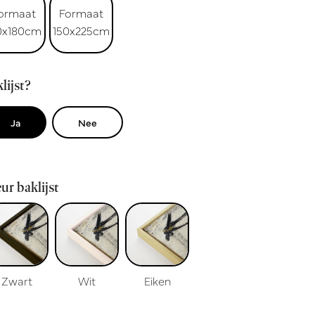
ormaat
Formaat
0x180cm
150x225cm
lijst?
Ja
Nee
ur baklijst
Zwart
Wit
Eiken