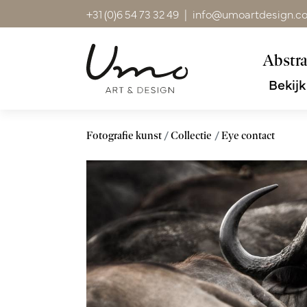
+31 (0)6 54 73 32 49
|
info@umoartdesign.c
Abstra
Bekijk
Fotografie kunst
Collectie
Eye contact