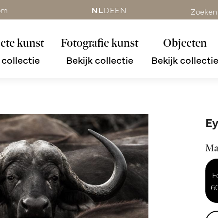
om
NL
DE
EN
Zoeken
cte kunst
Fotografie kunst
Objecten
 collectie
Bekijk collectie
Bekijk collecti
Ey
Ma
F
6