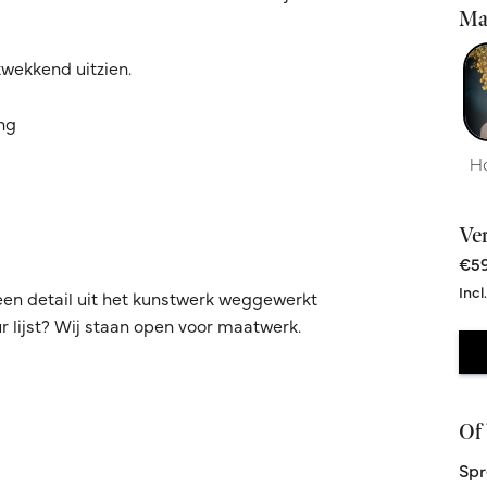
Ma
kwekkend uitzien.
ing
H
Ve
€59
Incl
een detail uit het kunstwerk weggewerkt
 lijst? Wij staan open voor maatwerk.
Of 
Spr