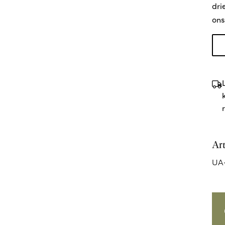
dri
ons
Ar
UA