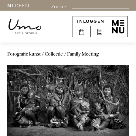
NL
DE
EN
Zoeken
INLOGGEN
Fotografie kunst
Collectie
Family Meeting