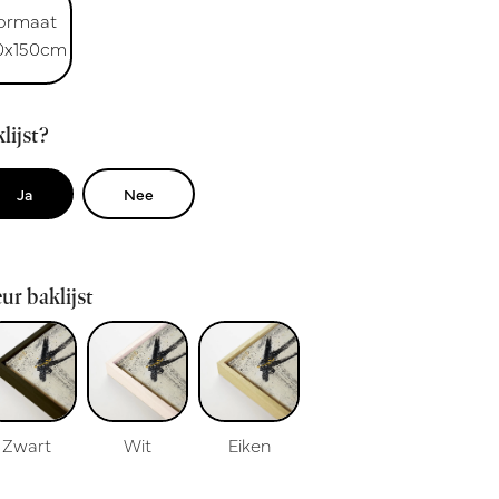
ormaat
0x150cm
lijst?
Ja
Nee
ur baklijst
Zwart
Wit
Eiken