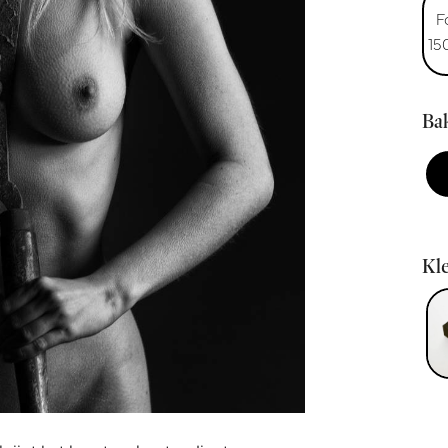
F
15
Bak
Kle