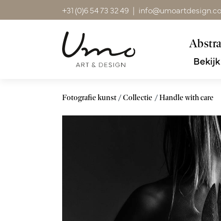
+31 (0)6 54 73 32 49
|
info@umoartdesign.c
Abstra
Bekijk
Fotografie kunst
Collectie
Handle with care