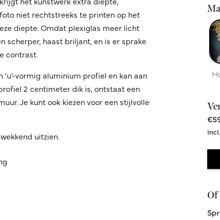
krijgt het kunstwerk extra diepte,
Ma
oto niet rechtstreeks te printen op het
 deze diepte. Omdat plexiglas meer licht
 scherper, haast briljant, en is er sprake
 contrast.
H
n ‘u’-vormig aluminium profiel en kan aan
fiel 2 centimeter dik is, ontstaat een
ur. Je kunt ook kiezen voor een stijlvolle
Ve
€59
Incl
kwekkend uitzien.
ing
Of 
Spr