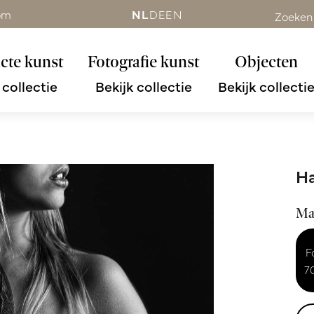
om
NL
DE
EN
Zoeken
cte kunst
Fotografie kunst
Objecten
 collectie
Bekijk collectie
Bekijk collecti
Ha
Ma
F
7