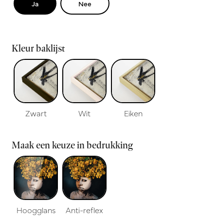
Ja
Nee
Kleur baklijst
Zwart
Wit
Eiken
Maak een keuze in bedrukking
Hoogglans
Anti-reflex