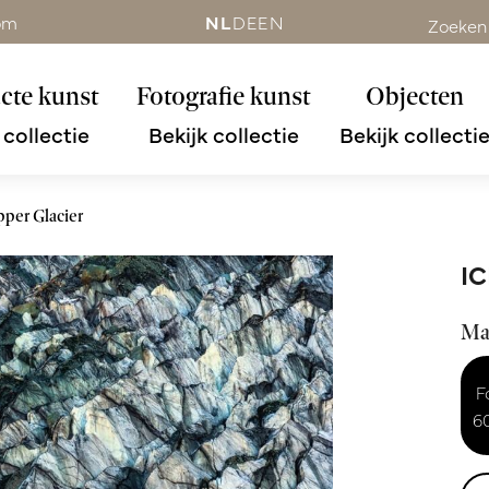
om
NL
DE
EN
Zoeken
cte kunst
Fotografie kunst
Objecten
 collectie
Bekijk collectie
Bekijk collecti
per Glacier
IC
Ma
F
6