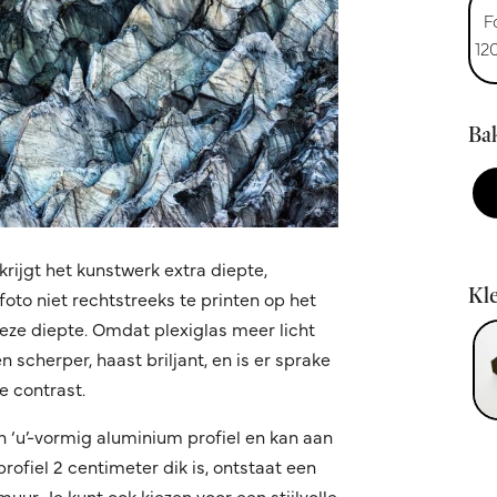
F
12
Bak
krijgt het kunstwerk extra diepte,
Kle
oto niet rechtstreeks te printen op het
 deze diepte. Omdat plexiglas meer licht
 scherper, haast briljant, en is er sprake
 contrast.
n ‘u’-vormig aluminium profiel en kan aan
fiel 2 centimeter dik is, ontstaat een
ur. Je kunt ook kiezen voor een stijlvolle