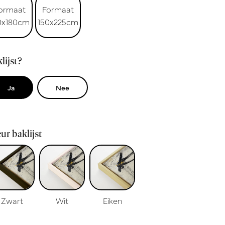
ormaat
Formaat
0x180cm
150x225cm
lijst?
Ja
Nee
ur baklijst
Zwart
Wit
Eiken