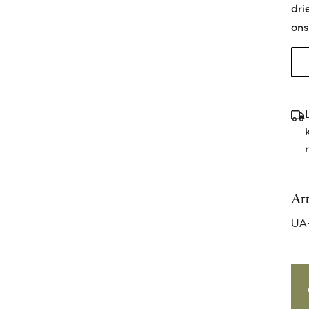
dri
ons
Ar
UA