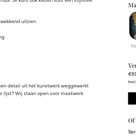
Ma
kwekkend uitzien.
ing
H
Ve
€59
Incl
een detail uit het kunstwerk weggewerkt
 lijst? Wij staan open voor maatwerk.
Of 
Spr