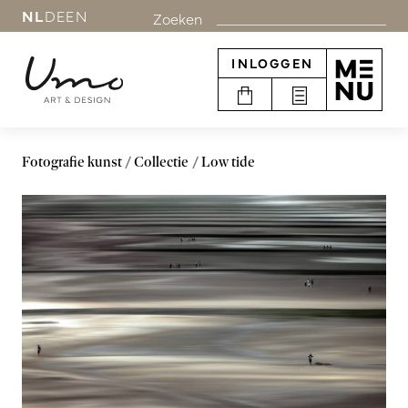
NL
DE
EN
Zoeken
INLOGGEN
Fotografie kunst
Collectie
Low tide