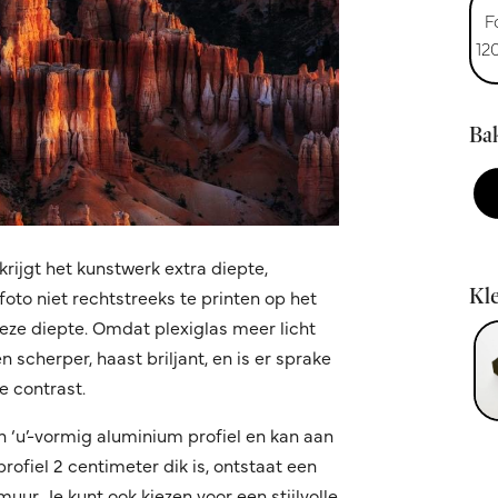
F
12
Bak
krijgt het kunstwerk extra diepte,
Kle
oto niet rechtstreeks te printen op het
 deze diepte. Omdat plexiglas meer licht
 scherper, haast briljant, en is er sprake
 contrast.
n ‘u’-vormig aluminium profiel en kan aan
fiel 2 centimeter dik is, ontstaat een
ur. Je kunt ook kiezen voor een stijlvolle