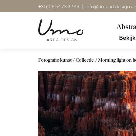
+31 (0)6 54 73 32 49
|
info@umoartdesign.c
Abstra
Bekijk
Fotografie kunst
Collectie
Morning light on 