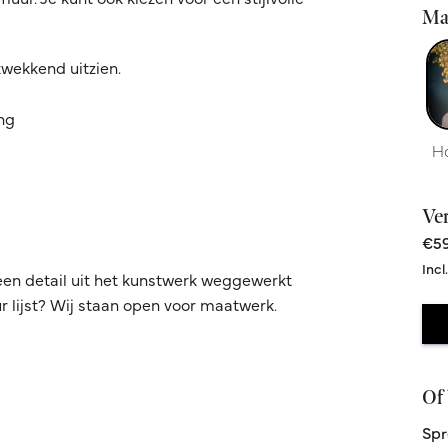
Ma
kwekkend uitzien.
ing
H
Ve
€59
Incl
een detail uit het kunstwerk weggewerkt
 lijst? Wij staan open voor maatwerk.
Of 
Spr