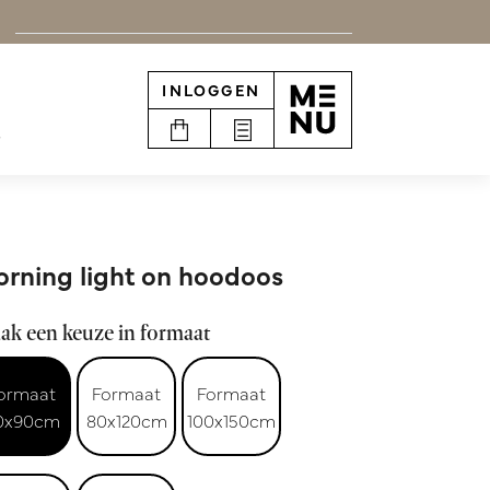
INLOGGEN
e
rning light on hoodoos
ak een keuze in formaat
ormaat
Formaat
Formaat
0x90cm
80x120cm
100x150cm