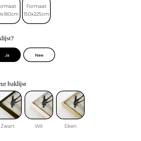
ormaat
Formaat
0x180cm
150x225cm
lijst?
Ja
Nee
ur baklijst
Zwart
Wit
Eiken