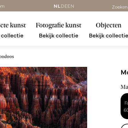
om
NL
DE
EN
Zoeken
cte kunst
Fotografie kunst
Objecten
 collectie
Bekijk collectie
Bekijk collecti
hoodoos
Mo
Ma
F
6