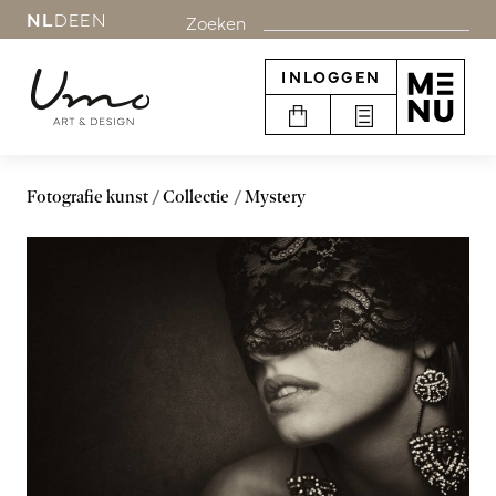
NL
DE
EN
Zoeken
INLOGGEN
Fotografie kunst
Collectie
Mystery