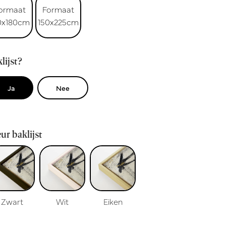
ormaat
Formaat
0x180cm
150x225cm
lijst?
Ja
Nee
ur baklijst
Zwart
Wit
Eiken