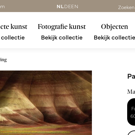
om
NL
DE
EN
Zoeken
cte kunst
Fotografie kunst
Objecten
 collectie
Bekijk collectie
Bekijk collecti
ring
Pa
Ma
F
6