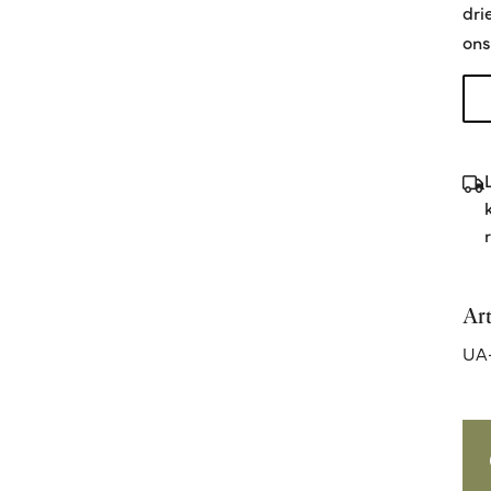
dri
ons
Ar
UA