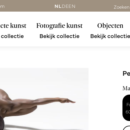
om
NL
DE
EN
Zoeken
cte kunst
Fotografie kunst
Objecten
 collectie
Bekijk collectie
Bekijk collecti
Pe
Ma
F
6