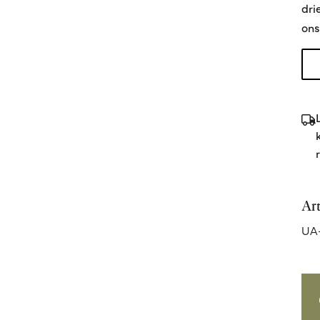
dri
ons
Ar
UA