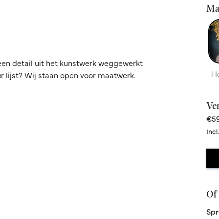
Ma
een detail uit het kunstwerk weggewerkt
H
 lijst? Wij staan open voor maatwerk.
Ve
€59
Incl
Of 
Spr