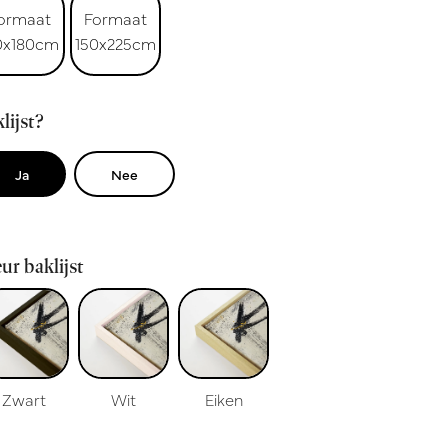
ormaat
Formaat
0x180cm
150x225cm
lijst?
Ja
Nee
ur baklijst
Zwart
Wit
Eiken