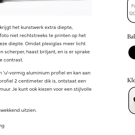
F
12
krijgt het kunstwerk extra diepte,
oto niet rechtstreeks te printen op het
Bak
 deze diepte. Omdat plexiglas meer licht
 scherper, haast briljant, en is er sprake
 contrast.
n ‘u’-vormig aluminium profiel en kan aan
Kle
fiel 2 centimeter dik is, ontstaat een
ur. Je kunt ook kiezen voor een stijlvolle
kwekkend uitzien.
ing