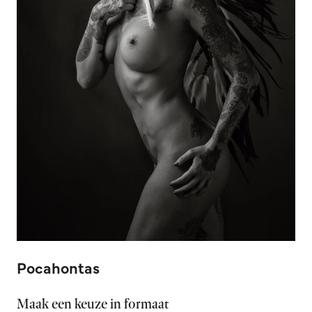
Pocahontas
Maak een keuze in formaat