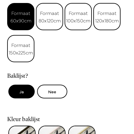
Formaat
Formaat
Formaat
Formaat
60x90cm
80x120cm
100x150cm
120x180cm
Formaat
150x225cm
Baklijst?
Ja
Nee
Kleur baklijst