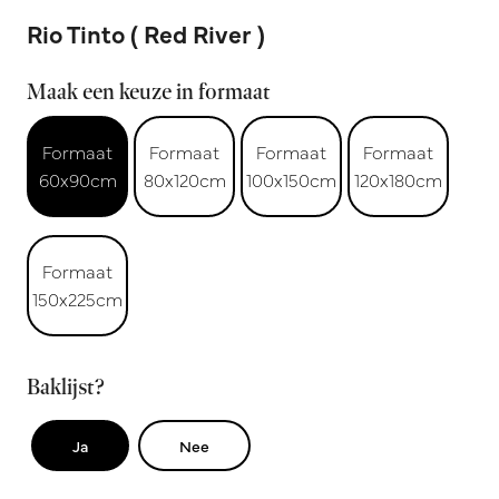
Rio Tinto ( Red River )
Maak een keuze in formaat
Formaat
Formaat
Formaat
Formaat
60x90cm
80x120cm
100x150cm
120x180cm
Formaat
150x225cm
Baklijst?
Ja
Nee