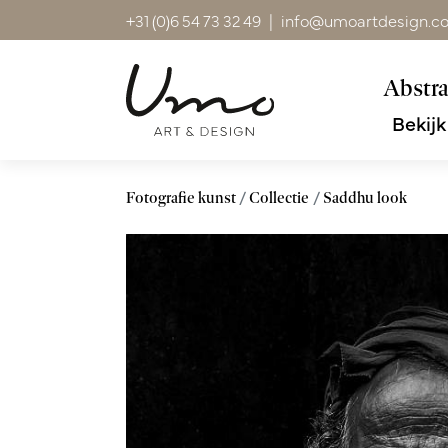
+31 (0)6 54 73 32 49
|
info@umoartdesign.c
Abstra
Bekijk
Fotografie kunst
Collectie
Saddhu look