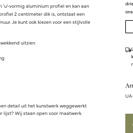
dri
n ‘u’-vormig aluminium profiel en kan aan
ons
fiel 2 centimeter dik is, ontstaat een
ur. Je kunt ook kiezen voor een stijlvolle
kwekkend uitzien.
ing
Ar
UA-
een detail uit het kunstwerk weggewerkt
 lijst? Wij staan open voor maatwerk.