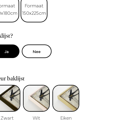
ormaat
Formaat
0x180cm
150x225cm
lijst?
Ja
Nee
ur baklijst
Zwart
Wit
Eiken