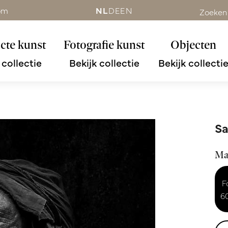
om
NL
DE
EN
Zoeken
cte kunst
Fotografie kunst
Objecten
 collectie
Bekijk collectie
Bekijk collecti
Sa
Ma
F
6