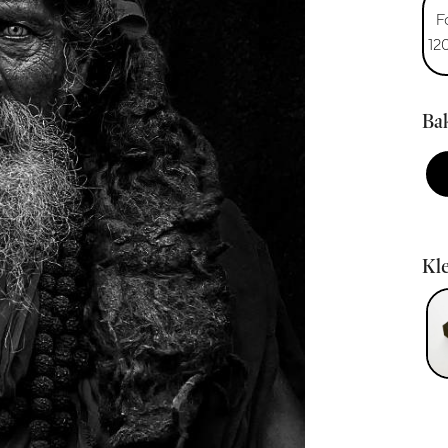
F
12
Bak
Kle