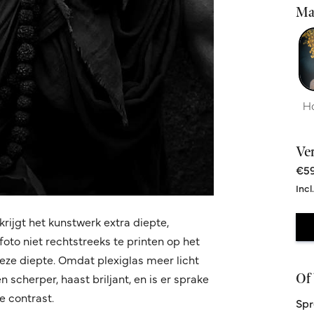
Ma
H
Ve
€59
Incl
krijgt het kunstwerk extra diepte,
oto niet rechtstreeks te printen op het
 deze diepte. Omdat plexiglas meer licht
Of 
 scherper, haast briljant, en is er sprake
 contrast.
Spr