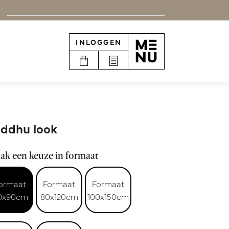
INLOGGEN
e
ddhu look
ak een keuze in formaat
ormaat
Formaat
Formaat
0x90cm
80x120cm
100x150cm