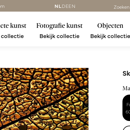
om
NL
DE
EN
Zoeken
cte kunst
Fotografie kunst
Objecten
 collectie
Bekijk collectie
Bekijk collecti
Sk
Ma
F
6