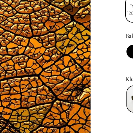
F
12
Bak
Kle