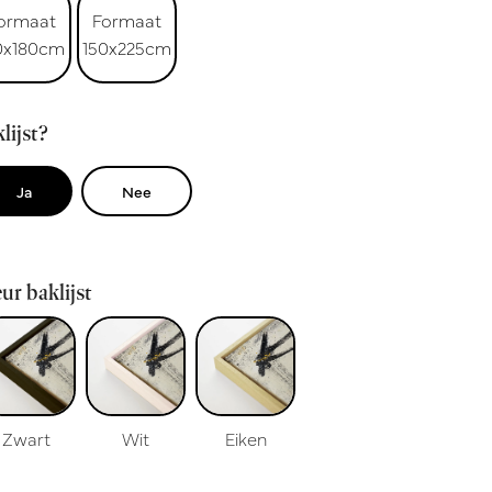
ormaat
Formaat
0x180cm
150x225cm
lijst?
Ja
Nee
ur baklijst
Zwart
Wit
Eiken