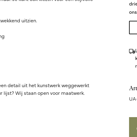
dri
ons
kwekkend uitzien.
ing
een detail uit het kunstwerk weggewerkt
Ar
 lijst? Wij staan open voor maatwerk.
UA