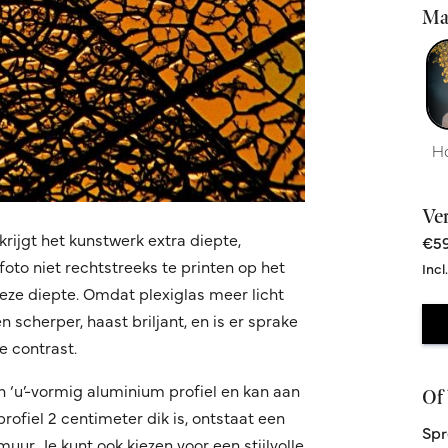
Ma
H
Ve
krijgt het kunstwerk extra diepte,
€59
oto niet rechtstreeks te printen op het
Incl
 deze diepte. Omdat plexiglas meer licht
 scherper, haast briljant, en is er sprake
 contrast.
n ‘u’-vormig aluminium profiel en kan aan
Of 
fiel 2 centimeter dik is, ontstaat een
Spr
ur. Je kunt ook kiezen voor een stijlvolle