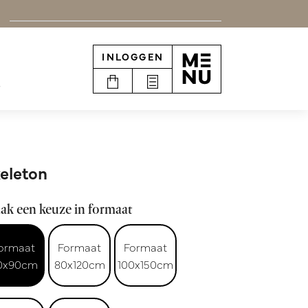
INLOGGEN
e
eleton
ak een keuze in formaat
ormaat
Formaat
Formaat
0x90cm
80x120cm
100x150cm