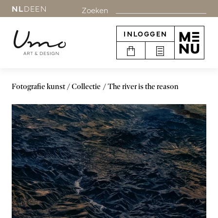
NL
DE
EN
Zoeken
INLOGGEN
Fotografie kunst
Collectie
The river is the reason