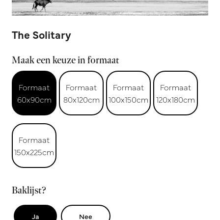
The Solitary
Maak een keuze in formaat
Formaat
Formaat
Formaat
Formaat
60x90cm
80x120cm
100x150cm
120x180cm
Formaat
150x225cm
Baklijst?
Ja
Nee