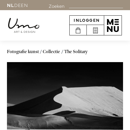
NL
DE
EN
Zoeken
INLOGGEN
Fotografie kunst
Collectie
The Solitary