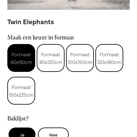
Twin Elephants
Maak een keuze in formaat
Formaat
Formaat
Formaat
Formaat
60x90cm
80x120cm
100x150cm
120x180cm
Formaat
150x225cm
Baklijst?
Ja
Nee