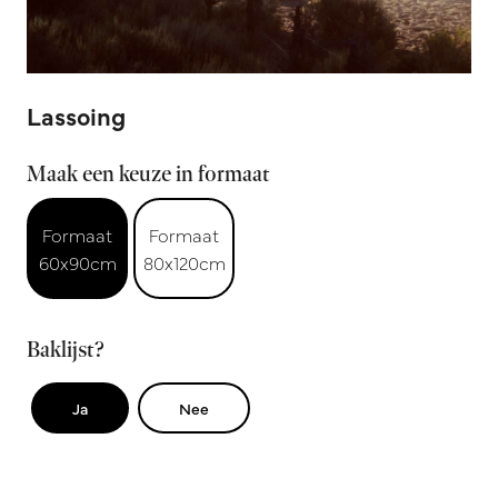
Lassoing
Maak een keuze in formaat
Formaat
Formaat
60x90cm
80x120cm
Baklijst?
Ja
Nee