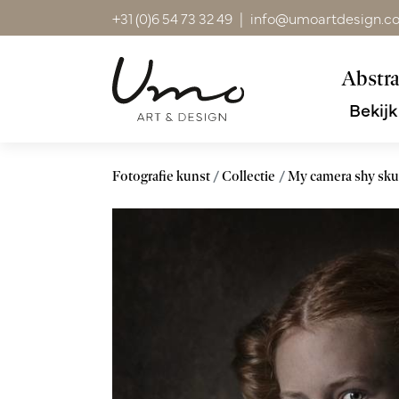
+31 (0)6 54 73 32 49
|
info@umoartdesign.c
Abstra
Bekijk
Fotografie kunst
Collectie
My camera shy sk