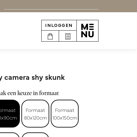
INLOGGEN
e
 camera shy skunk
ak een keuze in formaat
ormaat
Formaat
Formaat
0x90cm
80x120cm
100x150cm