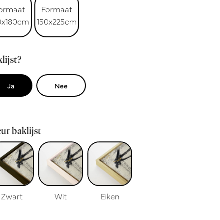
ormaat
Formaat
0x180cm
150x225cm
lijst?
Ja
Nee
ur baklijst
Zwart
Wit
Eiken