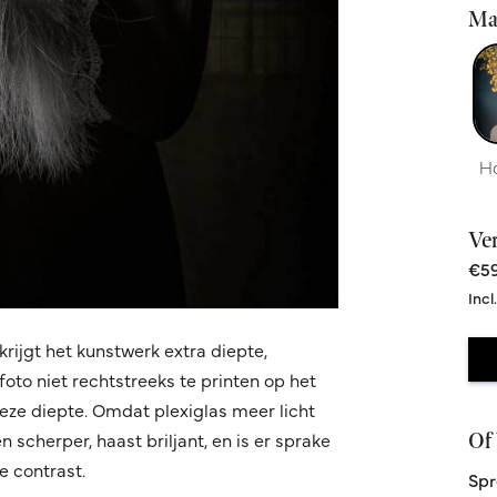
Ma
H
Ve
€59
Incl
krijgt het kunstwerk extra diepte,
oto niet rechtstreeks te printen op het
 deze diepte. Omdat plexiglas meer licht
Of 
 scherper, haast briljant, en is er sprake
 contrast.
Spr