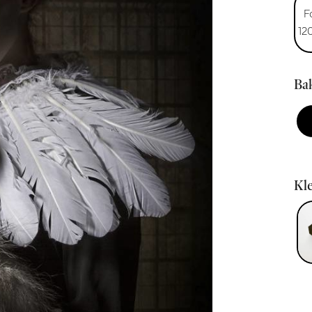
F
12
Bak
Kle