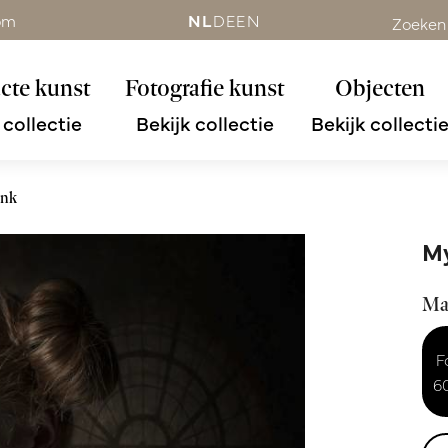
om
NL
DE
EN
Zoeken
cte kunst
Fotografie kunst
Objecten
 collectie
Bekijk collectie
Bekijk collecti
unk
My
Ma
F
6