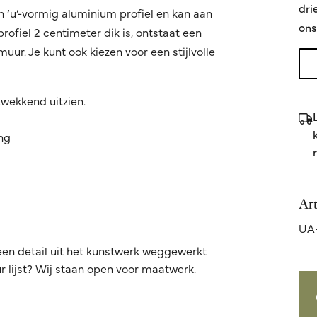
dri
n ‘u’-vormig aluminium profiel en kan aan
ons
fiel 2 centimeter dik is, ontstaat een
ur. Je kunt ook kiezen voor een stijlvolle
kwekkend uitzien.
ing
Ar
UA-
een detail uit het kunstwerk weggewerkt
 lijst? Wij staan open voor maatwerk.