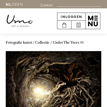
NL
DE
EN
Zoeken
INLOGGEN
Fotografie kunst
Collectie
Under The Trees #1