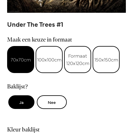
Under The Trees #1
Maak een keuze in formaat
Formaat
70x70cm
100x100cm
150x150cm
120x120cm
Baklijst?
Ja
Nee
Kleur baklijst