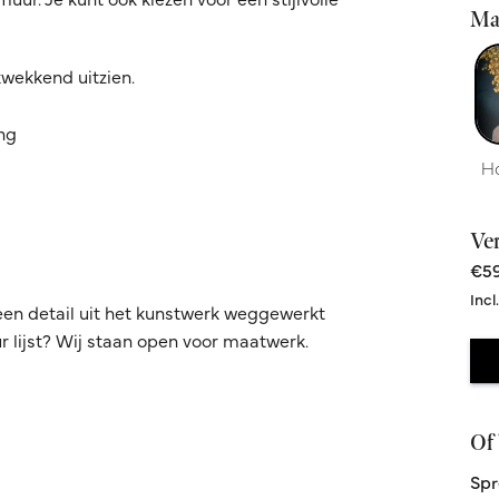
Ma
kwekkend uitzien.
ing
H
Ve
€59
Incl
een detail uit het kunstwerk weggewerkt
 lijst? Wij staan open voor maatwerk.
Of 
Spr