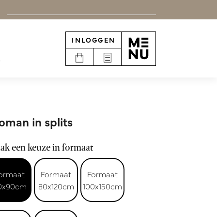
INLOGGEN
e
man in splits
ak een keuze in formaat
ormaat
Formaat
Formaat
0x90cm
80x120cm
100x150cm