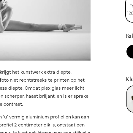
F
12
Bak
krijgt het kunstwerk extra diepte,
Kle
oto niet rechtstreeks te printen op het
 deze diepte. Omdat plexiglas meer licht
 scherper, haast briljant, en is er sprake
 contrast.
n ‘u’-vormig aluminium profiel en kan aan
fiel 2 centimeter dik is, ontstaat een
ur. Je kunt ook kiezen voor een stijlvolle