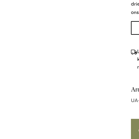
dri
ons
Ar
UA