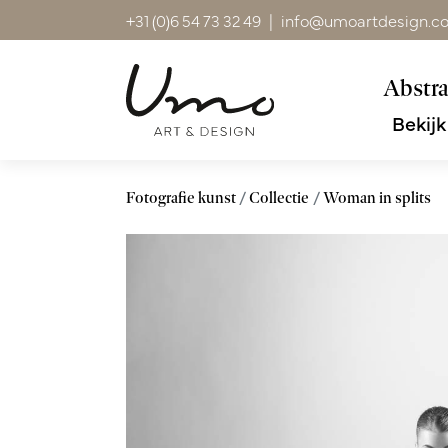
+31 (0)6 54 73 32 49
|
info@umoartdesign.c
Abstra
Bekijk
Fotografie kunst
Collectie
Woman in splits