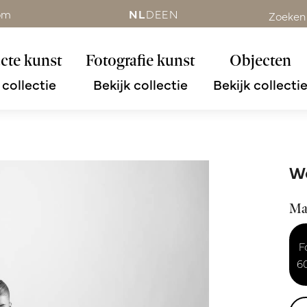
om
NL
DE
EN
Zoeken
cte kunst
Fotografie kunst
Objecten
 collectie
Bekijk collectie
Bekijk collecti
Wo
Ma
F
6