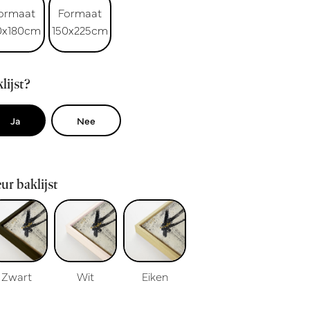
ormaat
Formaat
0x180cm
150x225cm
lijst?
Ja
Nee
ur baklijst
Zwart
Wit
Eiken