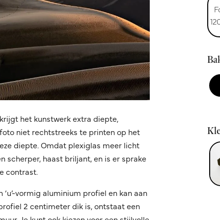
F
12
Bak
krijgt het kunstwerk extra diepte,
Kle
oto niet rechtstreeks te printen op het
 deze diepte. Omdat plexiglas meer licht
 scherper, haast briljant, en is er sprake
 contrast.
n ‘u’-vormig aluminium profiel en kan aan
fiel 2 centimeter dik is, ontstaat een
ur. Je kunt ook kiezen voor een stijlvolle