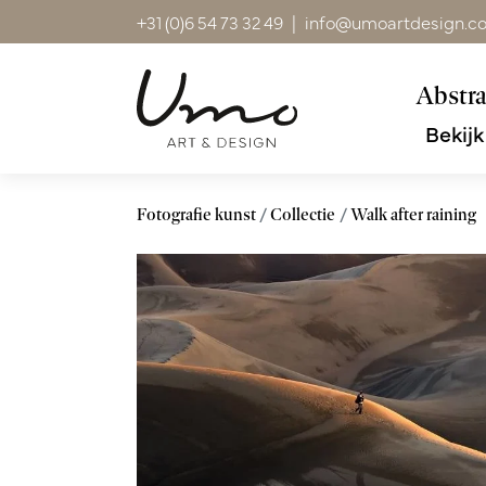
+31 (0)6 54 73 32 49
|
info@umoartdesign.c
Abstra
Bekijk
Fotografie kunst
Collectie
Walk after raining