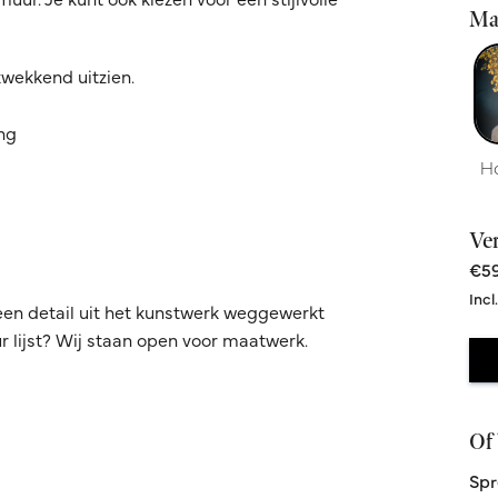
Ma
kwekkend uitzien.
ing
H
Ve
€59
Incl
een detail uit het kunstwerk weggewerkt
 lijst? Wij staan open voor maatwerk.
Of 
Spr