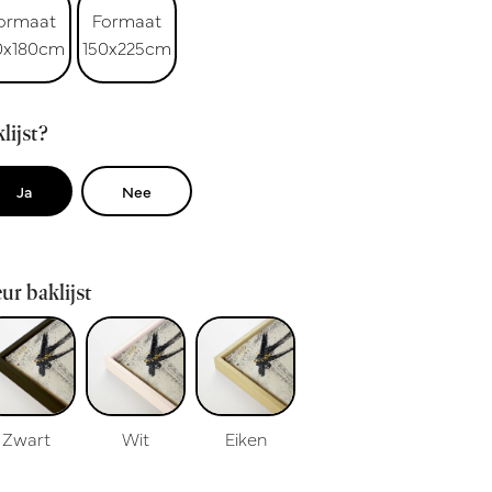
ormaat
Formaat
0x180cm
150x225cm
lijst?
Ja
Nee
ur baklijst
Zwart
Wit
Eiken