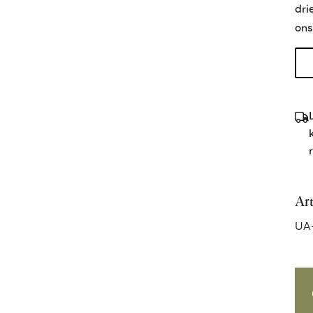
dri
ons
Ar
UA