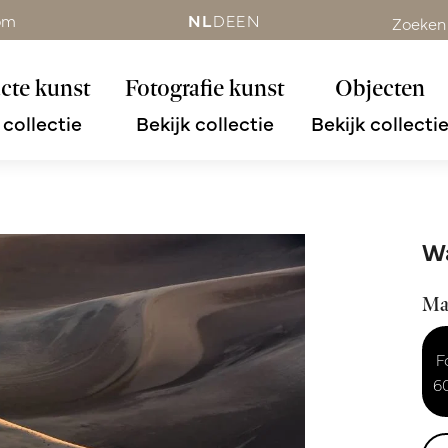
om
NL
DE
EN
Zoeken
cte kunst
Fotografie kunst
Objecten
 collectie
Bekijk collectie
Bekijk collecti
Wa
Ma
F
6