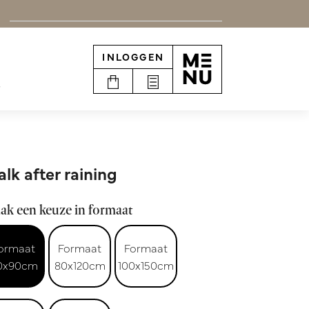
INLOGGEN
e
lk after raining
ak een keuze in formaat
ormaat
Formaat
Formaat
0x90cm
80x120cm
100x150cm