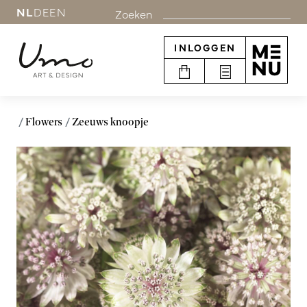
NL
DE
EN
Zoeken
INLOGGEN
Flowers
Zeeuws knoopje