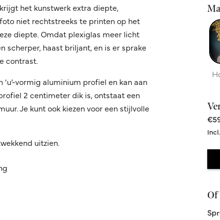
krijgt het kunstwerk extra diepte,
Ma
oto niet rechtstreeks te printen op het
 deze diepte. Omdat plexiglas meer licht
 scherper, haast briljant, en is er sprake
 contrast.
H
n ‘u’-vormig aluminium profiel en kan aan
fiel 2 centimeter dik is, ontstaat een
Ve
ur. Je kunt ook kiezen voor een stijlvolle
€59
Incl
kwekkend uitzien.
ing
Of 
Spr