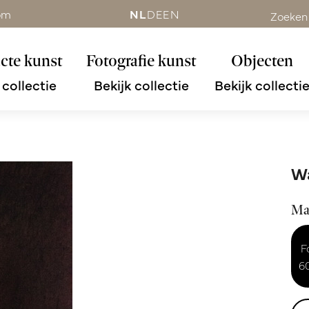
om
NL
DE
EN
Zoeken
cte kunst
Fotografie kunst
Objecten
 collectie
Bekijk collectie
Bekijk collecti
Wa
Ma
F
6