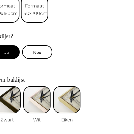
ormaat
Formaat
0x180cm
150x200cm
lijst?
Ja
Nee
ur baklijst
Zwart
Wit
Eiken