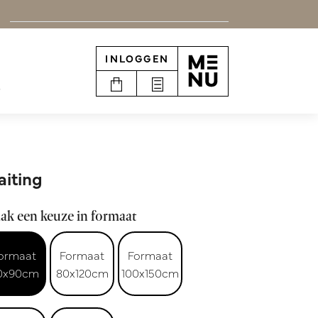
INLOGGEN
e
iting
ak een keuze in formaat
ormaat
Formaat
Formaat
0x90cm
80x120cm
100x150cm