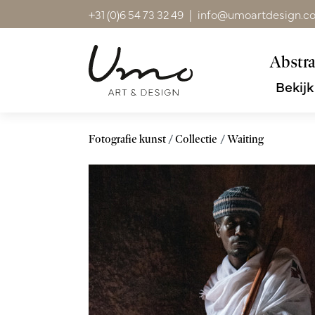
+31 (0)6 54 73 32 49
|
info@umoartdesign.c
Abstra
Bekijk
Fotografie kunst
Collectie
Waiting