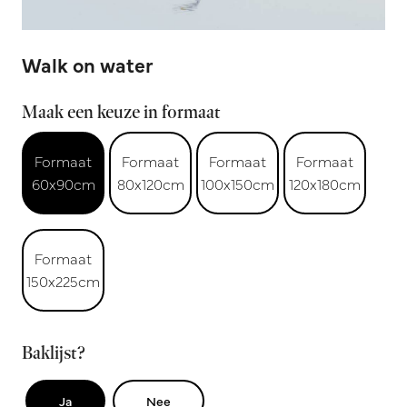
Walk on water
Maak een keuze in formaat
Formaat
Formaat
Formaat
Formaat
60x90cm
80x120cm
100x150cm
120x180cm
Formaat
150x225cm
Baklijst?
Ja
Nee