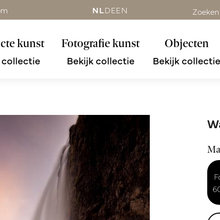
om
NL
DE
EN
Zoeken
cte kunst
Fotografie kunst
Objecten
 collectie
Bekijk collectie
Bekijk collecti
Wa
Ma
F
6