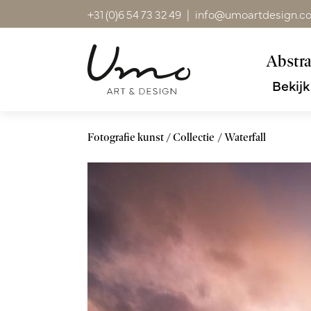
+31 (0)6 54 73 32 49
|
info@umoartdesign.c
Abstra
Bekijk
Fotografie kunst
Collectie
Waterfall