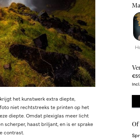
Ma
H
Ve
€59
Incl
krijgt het kunstwerk extra diepte,
oto niet rechtstreeks te printen op het
 deze diepte. Omdat plexiglas meer licht
Of 
 scherper, haast briljant, en is er sprake
 contrast.
Spr