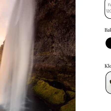
F
12
Bak
Kle