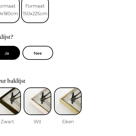
ormaat
Formaat
0x180cm
150x225cm
lijst?
Ja
Nee
ur baklijst
Zwart
Wit
Eiken