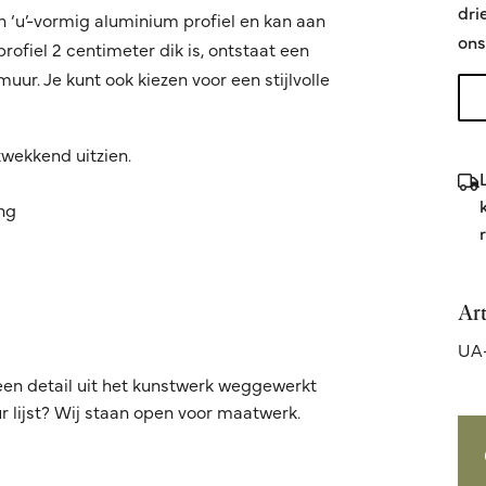
dri
n ‘u’-vormig aluminium profiel en kan aan
ons
fiel 2 centimeter dik is, ontstaat een
ur. Je kunt ook kiezen voor een stijlvolle
kwekkend uitzien.
ing
Ar
UA-
een detail uit het kunstwerk weggewerkt
 lijst? Wij staan open voor maatwerk.