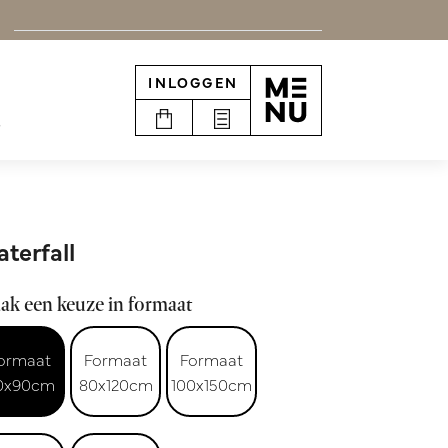
INLOGGEN
e
terfall
ak een keuze in formaat
ormaat
Formaat
Formaat
0x90cm
80x120cm
100x150cm