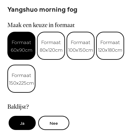
Yangshuo morning fog
Maak een keuze in formaat
Formaat
Formaat
Formaat
Formaat
60x90cm
80x120cm
100x150cm
120x180cm
Formaat
150x225cm
Baklijst?
Ja
Nee