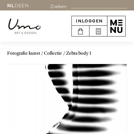
NL
DE
EN
Zoeken
INLOGGEN
Fotografie kunst
Collectie
Zebra body 1