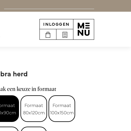
INLOGGEN
e
bra herd
ak een keuze in formaat
ormaat
Formaat
Formaat
0x90cm
80x120cm
100x150cm