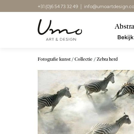
+31 (0)6 54 73 32 49
|
info@umoartdesign.c
Abstra
Bekijk
Fotografie kunst
Collectie
Zebra herd