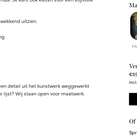
Ma
kwekkend uitzien.
ing
H
Ve
€59
Incl
een detail uit het kunstwerk weggewerkt
 lijst? Wij staan open voor maatwerk.
Of 
Spr