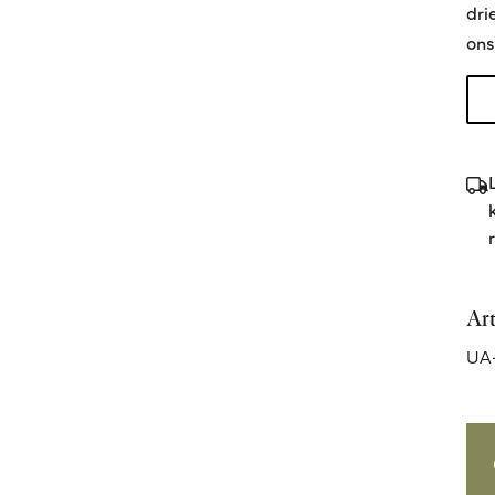
dri
ons
Ar
UA