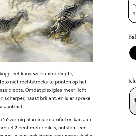
F
12
Bak
krijgt het kunstwerk extra diepte,
Kle
oto niet rechtstreeks te printen op het
 deze diepte. Omdat plexiglas meer licht
 scherper, haast briljant, en is er sprake
 contrast.
n ‘u’-vormig aluminium profiel en kan aan
fiel 2 centimeter dik is, ontstaat een
ur. Je kunt ook kiezen voor een stijlvolle