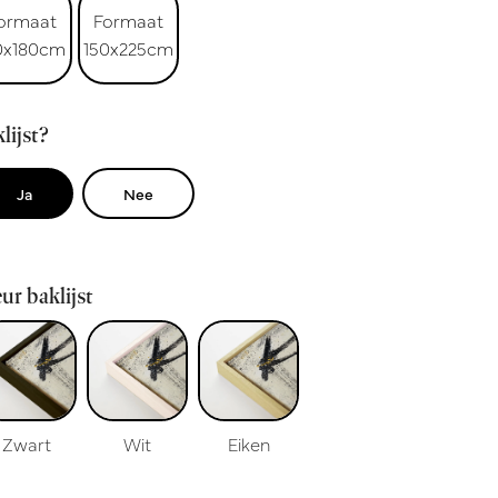
ormaat
Formaat
0x180cm
150x225cm
lijst?
Ja
Nee
ur baklijst
Zwart
Wit
Eiken