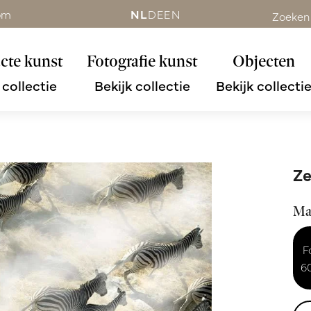
om
NL
DE
EN
Zoeken
cte kunst
Fotografie kunst
Objecten
 collectie
Bekijk collectie
Bekijk collecti
Ze
Ma
F
6