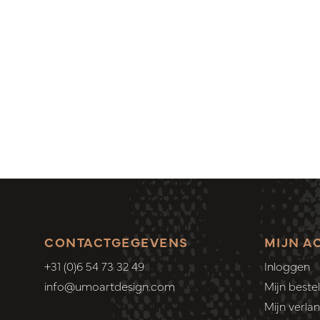
CONTACTGEGEVENS
MIJN A
+31 (0)6 54 73 32 49
Inloggen
info@umoartdesign.com
Mijn bestel
Mijn verlang