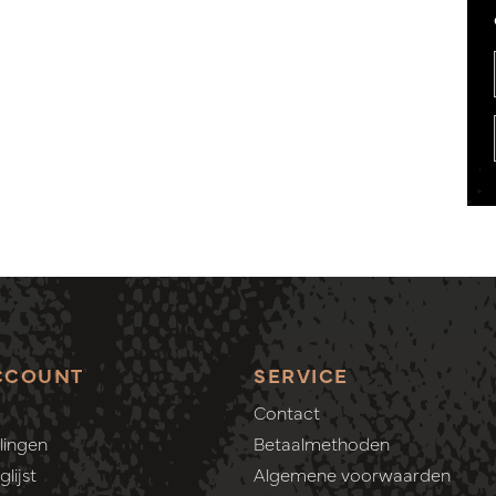
CCOUNT
SERVICE
Contact
lingen
Betaalmethoden
lijst
Algemene voorwaarden