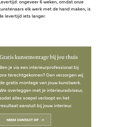
Levertijd: ongeveer 6 weken, omdat onze
kunstenaars elk werk met de hand maken, is
Trace
de levertijd iets langer.
120x120 cm
Vanaf 1.518,76
Gratis kunstmontage bij jou thuis
Ben je via een interieurprofessional bij
ons terechtgekomen? Dan verzorgen wij
de gratis montage van jouw kunstwerk.
We overleggen met je interieuradviseur,
zodat alles soepel verloopt en het
resultaat aansluit bij jouw interieur.
NEEM CONTACT OP