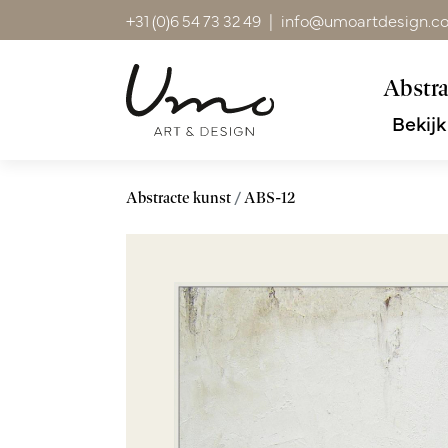
+31 (0)6 54 73 32 49
|
info@umoartdesign.c
Abstra
Bekijk
Abstracte kunst
ABS-12