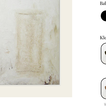
Bak
Kle