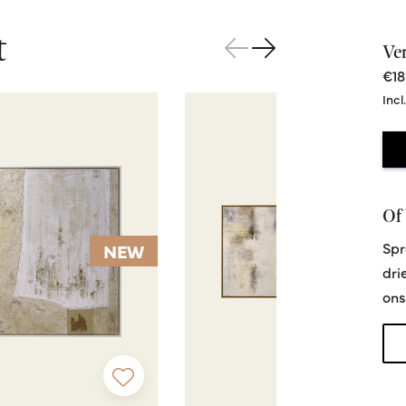
t
Ve
€18
Incl
Of 
Spr
NEW
NEW
dri
ons