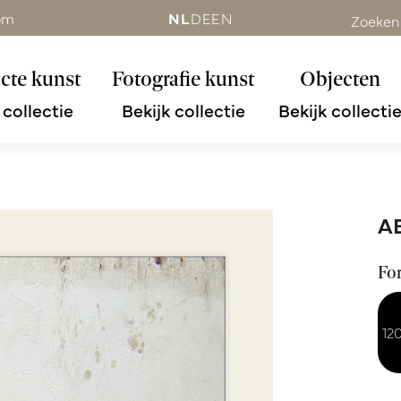
om
NL
DE
EN
Zoeken
cte kunst
Fotografie kunst
Objecten
 collectie
Bekijk collectie
Bekijk collecti
A
Fo
12