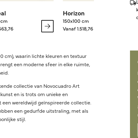
al
Horizon
 cm
150x100 cm
563,76
Vanaf 1.518,76
 cm), waarin lichte kleuren en textuur
 brengt een moderne sfeer in elke ruimte,
eid.
kende collectie van Novocuadro Art
kunst en is trots om unieke en
een wereldwijd geïnspireerde collectie.
ebben een gedurfde uitstraling, met als
lijke stijl.