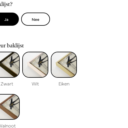
lijst?
Ja
Nee
ur baklijst
Zwart
Wit
Eiken
Walnoot