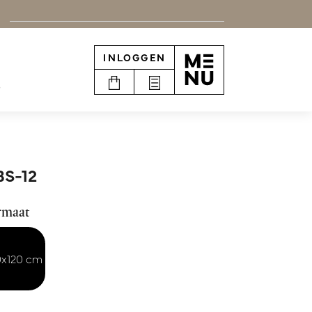
INLOGGEN
e
BS-12
rmaat
0x120 cm