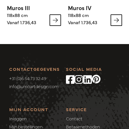
Muros III
Muros IV
118x88 cm
118x88 cm
Vanaf 1.736,43
Vanaf 1.736,43
CONTACTGEGEVENS
SOCIAL MEDIA
+31 (0)6 54 73 32 49
info@umoartdesign.com
MIJN ACCOUNT
SERVICE
Inloggen
Contact
Mijn bestellingen
Betaalmethoden