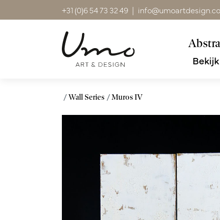
+31 (0)6 54 73 32 49
|
info@umoartdesign.c
Abstra
Bekijk
Wall Series
Muros IV