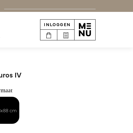
INLOGGEN
e
ros IV
rmaat
8x88 cm