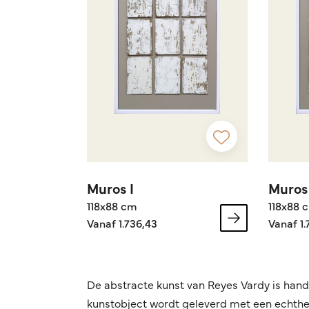
Muros I
Muros 
118x88 cm
118x88 
Vanaf 1.736,43
Vanaf 1.
De abstracte kunst van Reyes Vardy is han
kunstobject wordt geleverd met een echthei