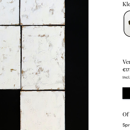
Kle
Ve
€17
Incl
Of 
Spr