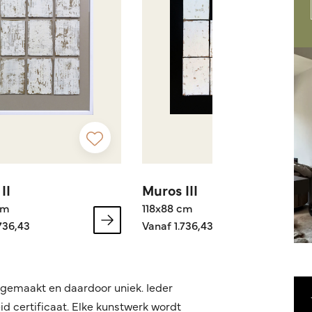
II
Muros III
cm
118x88 cm
736,43
Vanaf 1.736,43
dgemaakt en daardoor uniek. Ieder
d certificaat. Elke kunstwerk wordt