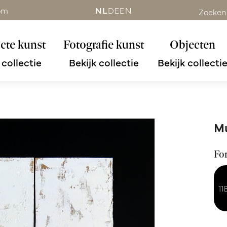
om
NL
DE
EN
Zoeken
cte kunst
Fotografie kunst
Objecten
 collectie
Bekijk collectie
Bekijk collecti
Mu
Fo
11