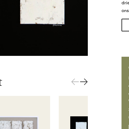
dri
ons
t