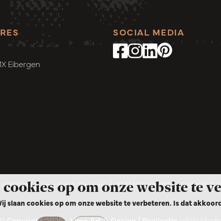
RES
SOCIAL MEDIA
MX Eibergen
 cookies op om onze website te v
1301434 (Umo Art & Design)
|
IBAN DE66 4016 4024 4052 
ij slaan cookies op om onze website te verbeteren. Is dat akkoor
© Copyright 2026 - Umo Art & Design | Realisatie
InStijl Medi