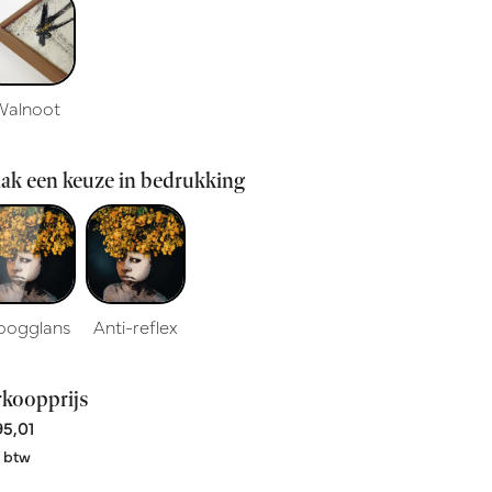
Walnoot
ak een keuze in bedrukking
oogglans
Anti-reflex
rkoopprijs
5,01
. btw