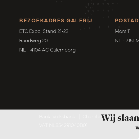
BEZOEKADRES GALERIJ
POSTAD
ETC Expo, Stand 21-22
Mors 11
Randweg 20
NL - 7151 
NL - 4104 AC Culemborg
Wij slaan
Bank. Volksbank
|
Chamber of Commerce. 6
VAT NL854291040B01
W