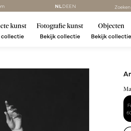
om
NL
DE
EN
Zoeken
cte kunst
Fotografie kunst
Objecten
 collectie
Bekijk collectie
Bekijk collecti
A
Ma
F
6