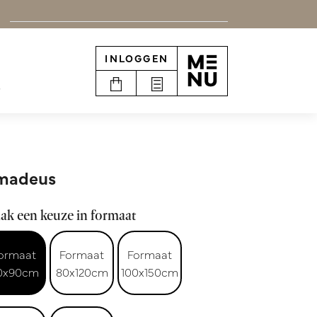
INLOGGEN
e
madeus
ak een keuze in formaat
ormaat
Formaat
Formaat
0x90cm
80x120cm
100x150cm