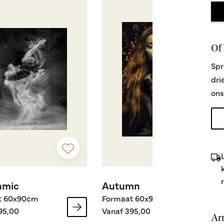
Of 
Spr
dri
ons
hmic
Autumn
t 60x90cm
Formaat 60x90cm
95,00
Vanaf 395,00
Ar