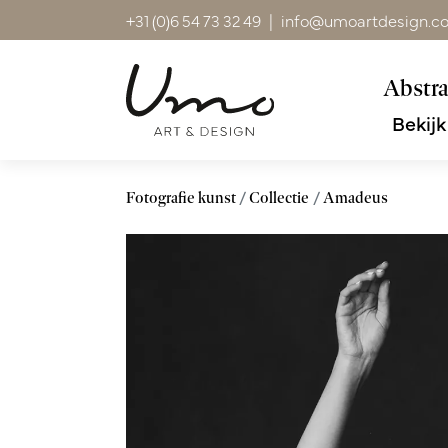
+31 (0)6 54 73 32 49
|
info@umoartdesign.c
Abstra
Bekijk
Fotografie kunst
Collectie
Amadeus