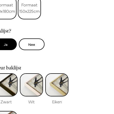
ormaat
Formaat
0x180cm
150x225cm
lijst?
Ja
Nee
ur baklijst
Zwart
Wit
Eiken