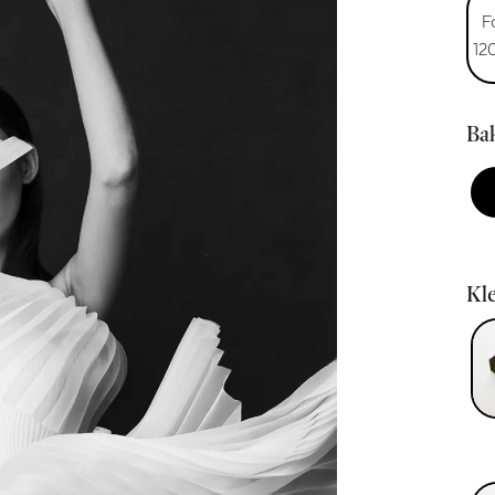
F
12
Bak
Kle