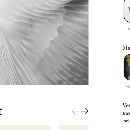
Ma
H
Ve
t
€59
Incl