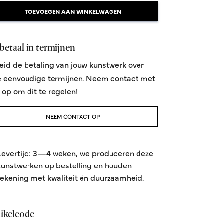
TOEVOEGEN AAN WINKELWAGEN
betaal in termijnen
eid de betaling van jouw kunstwerk over
e eenvoudige termijnen. Neem contact met
 op om dit te regelen!
NEEM CONTACT OP
Levertijd: 3—4 weken, we produceren deze
kunstwerken op bestelling en houden
rekening met kwaliteit én duurzaamheid.
Magic beauty
Silk
Formaat 60x90cm
Formaat 60x90cm
Vanaf 395,00
Vanaf 395,00
tikelcode