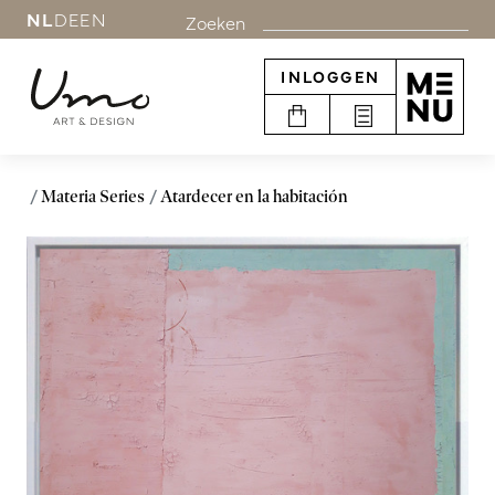
NL
DE
EN
Zoeken
INLOGGEN
Materia Series
Atardecer en la habitación