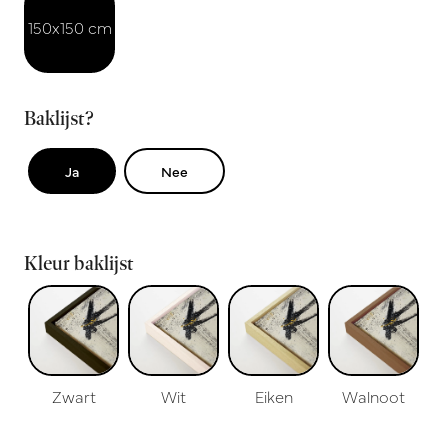
150x150 cm
Baklijst?
Ja
Nee
Kleur baklijst
Zwart
Wit
Eiken
Walnoot