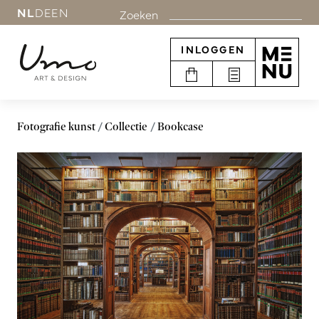
NL
DE
EN
Zoeken
INLOGGEN
Fotografie kunst
Collectie
Bookcase