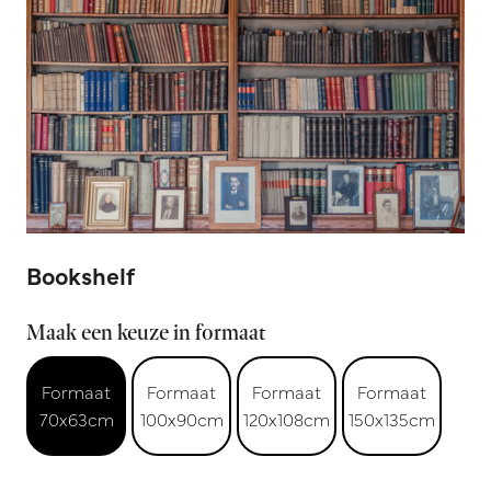
Bookshelf
Maak een keuze in formaat
Formaat
Formaat
Formaat
Formaat
70x63cm
100x90cm
120x108cm
150x135cm