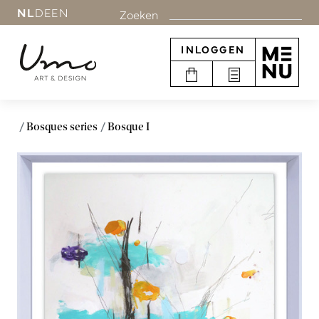
NL
DE
EN
Zoeken
INLOGGEN
Bosques series
Bosque I