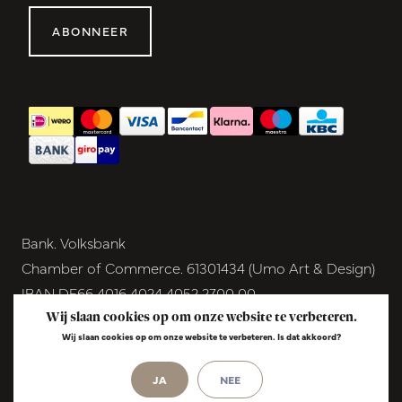
ABONNEER
Bank. Volksbank
Chamber of Commerce. 61301434 (Umo Art & Design)
IBAN DE66 4016 4024 4052 2700 00
BIC GENODEM1GRN
Wij slaan cookies op om onze website te verbeteren.
Wij slaan cookies op om onze website te verbeteren. Is dat akkoord?
VAT NL854291040B01
JA
NEE
© Copyright 2026 - Umo Art & Design |
InStijl