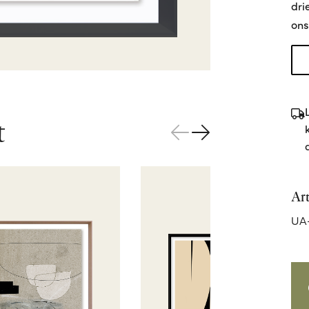
dri
ons
t
Ar
UA