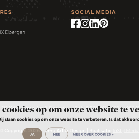
RES
SOCIAL MEDIA
MX Eibergen
 cookies op om onze website te v
1301434 (Umo Art & Design)
|
IBAN DE66 4016 4024 4052 
ij slaan cookies op om onze website te verbeteren. Is dat akkoor
© Copyright 2026 - Umo Art & Design | Realisatie
InStijl Medi
JA
NEE
MEER OVER COOKIES »