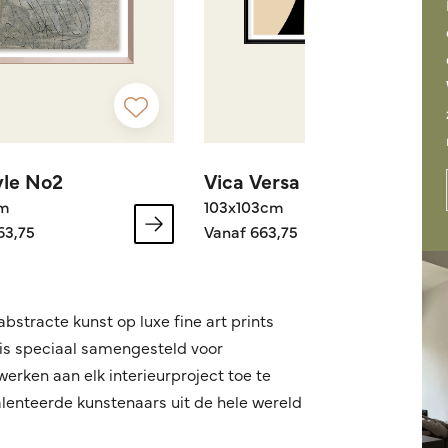
yle No2
Vica Versa
cm
103x103cm
63,75
Vanaf 663,75
bstracte kunst op luxe fine art prints
 is speciaal samengesteld voor
erken aan elk interieurproject toe te
lenteerde kunstenaars uit de hele wereld