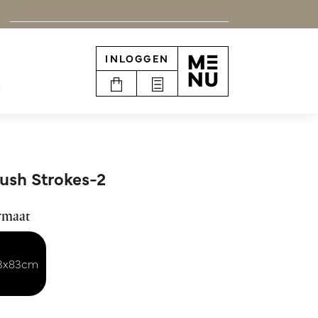
INLOGGEN
e
ush Strokes-2
rmaat
13x83cm