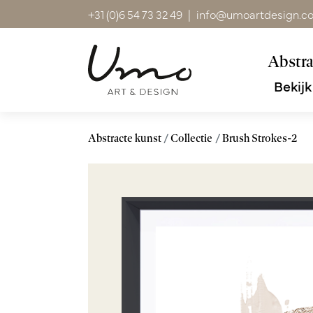
+31 (0)6 54 73 32 49
|
info@umoartdesign.c
Abstra
Bekijk
Abstracte kunst
Collectie
Brush Strokes-2