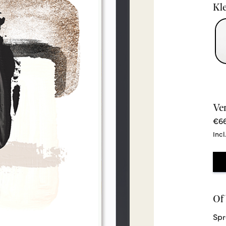
Kle
Ve
€66
Incl
Of 
Spr