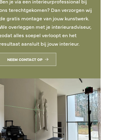
Ben je via een interieurprofessional bij
ons terechtgekomen? Dan verzorgen wij
de gratis montage van jouw kunstwerk.
We overleggen met je interieuradviseur,
zodat alles soepel verloopt en het
resultaat aansluit bij jouw interieur.
Brush Strokes-1
NEEM CONTACT OP
113x83cm
Vanaf 663,75