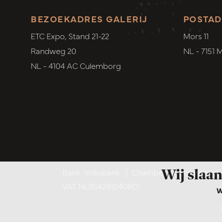
BEZOEKADRES GALERIJ
POSTAD
ETC Expo, Stand 21-22
Mors 11
Randweg 20
NL - 7151 
NL - 4104 AC Culemborg
Wij slaan
Bank. Volksbank
|
Chamber of Commerce. 6
VAT NL854291040B01
W