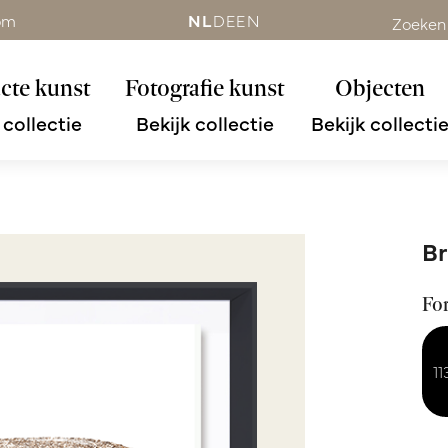
om
NL
DE
EN
Zoeken
cte kunst
Fotografie kunst
Objecten
 collectie
Bekijk collectie
Bekijk collecti
Br
Fo
1