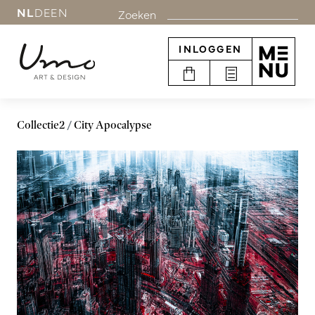
NL
DE
EN
Zoeken
INLOGGEN
Collectie2
City Apocalypse