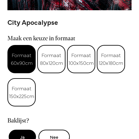
City Apocalypse
Maak een keuze in formaat
Formaat
Formaat
Formaat
Formaat
60x90cm
80x120cm
100x150cm
120x180cm
Formaat
150x225cm
Baklijst?
Ja
Nee