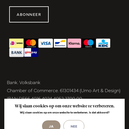
ABONNEER
Bank. Volksbank
Chamber of Commerce. 61301434 (Umo Art & Design)
IBAN DE66 4016 4024 4052 2700 00
BIC GENODEM1GRN
Wij slaan cookies op om onze website te verbeteren.
Wij slaan cookies op om onze website te verbeteren. Is dat akkoord?
VAT NL854291040B01
© Copyright 2026 - Umo Art & Design |
JA
NEE
InStijl