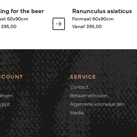
ing for the beer
Ranunculus asiaticus
aat 60x90cm
Formaat 60x90cm
 395,00
Vanaf 395,00
CCOUNT
SERVICE
Contact
lingen
Betaalmethoden
lijst
Algemene voorwaarden
Media