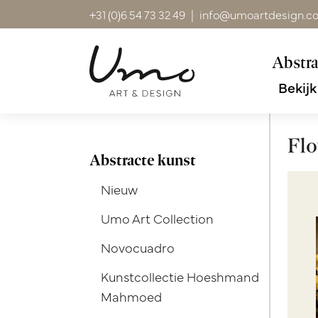
+31 (0)6 54 73 32 49
|
info@umoartdesign.c
Abstra
Bekijk
Flo
Abstracte kunst
Nieuw
Umo Art Collection
Novocuadro
Kunstcollectie Hoeshmand
Mahmoed