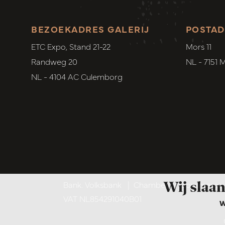
BEZOEKADRES GALERIJ
POSTAD
ETC Expo, Stand 21-22
Mors 11
Randweg 20
NL - 7151 
NL - 4104 AC Culemborg
Wij slaan
Bank. Volksbank
|
Chamber of Commerce. 6
VAT NL854291040B01
W