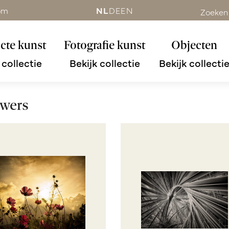
om
NL
DE
EN
Zoeken
cte kunst
Fotografie kunst
Objecten
 collectie
Bekijk collectie
Bekijk collecti
wers