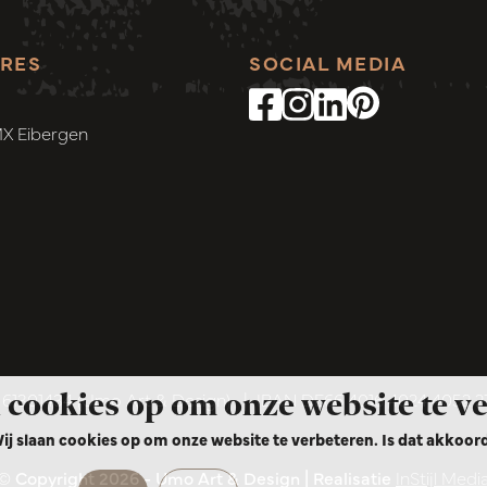
RES
SOCIAL MEDIA
MX Eibergen
 cookies op om onze website te v
1301434 (Umo Art & Design)
|
IBAN DE66 4016 4024 4052 
ij slaan cookies op om onze website te verbeteren. Is dat akkoor
© Copyright 2026 - Umo Art & Design | Realisatie
InStijl Medi