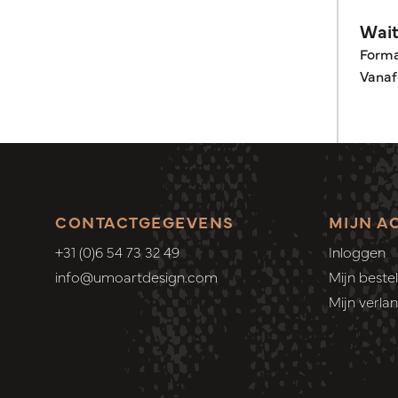
Wait
Form
Vanaf
CONTACTGEGEVENS
MIJN A
+31 (0)6 54 73 32 49
Inloggen
info@umoartdesign.com
Mijn bestel
Mijn verlang