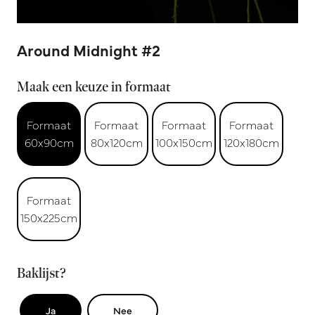
Around Midnight #2
Maak een keuze in formaat
Formaat
Formaat
Formaat
Formaat
60x90cm
80x120cm
100x150cm
120x180cm
Formaat
150x225cm
Baklijst?
Ja
Nee