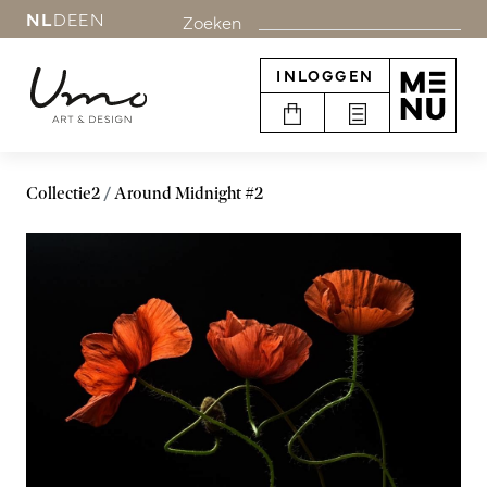
NL
DE
EN
Zoeken
INLOGGEN
Collectie2
Around Midnight #2